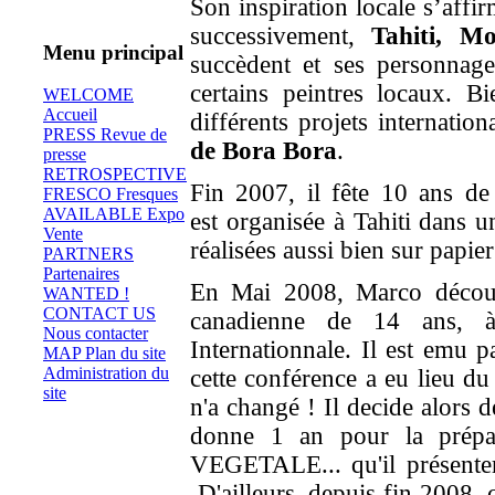
Son inspiration locale s’affir
successivement,
Tahiti, M
Menu principal
succèdent et ses personnage
certains peintres locaux. Bi
WELCOME
Accueil
différents projets internatio
PRESS Revue de
de Bora Bora
.
presse
RETROSPECTIVE
Fin 2007, il fête 10 ans de 
FRESCO Fresques
AVAILABLE Expo
est organisée à Tahiti dans u
Vente
réalisées aussi bien sur papier
PARTNERS
Partenaires
En Mai 2008, Marco décou
WANTED !
CONTACT US
canadienne de 14 ans,
Nous contacter
Internationnale. Il est emu 
MAP Plan du site
Administration du
cette conférence a eu lieu d
site
n'a changé ! Il decide alors 
donne 1 an pour la prép
VEGETALE... qu'il présent
D'ailleurs, depuis fin 2008, 