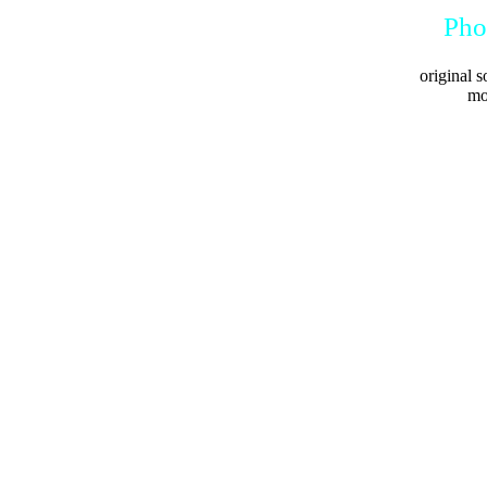
Pho
original s
mo