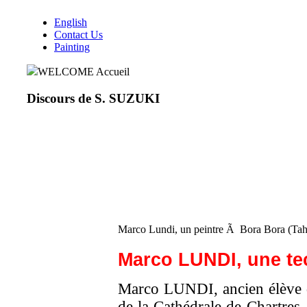
English
Contact Us
Painting
WELCOME Accueil
Discours de S. SUZUKI
Marco Lundi, un peintre Ã Bora Bora (Tah
Marco LUNDI
, une te
Marco LUNDI, ancien élève de
de la Cathédrale de Chartres, 