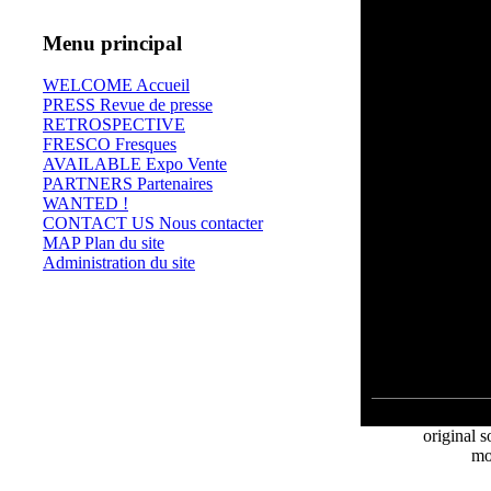
Menu principal
WELCOME Accueil
PRESS Revue de presse
RETROSPECTIVE
FRESCO Fresques
AVAILABLE Expo Vente
PARTNERS Partenaires
WANTED !
CONTACT US Nous contacter
MAP Plan du site
Administration du site
⊄
original s
mo