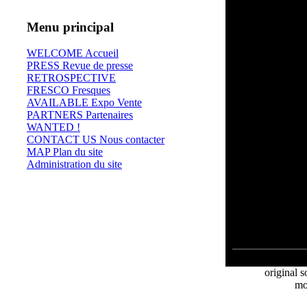
Menu principal
WELCOME Accueil
PRESS Revue de presse
RETROSPECTIVE
FRESCO Fresques
AVAILABLE Expo Vente
PARTNERS Partenaires
WANTED !
CONTACT US Nous contacter
MAP Plan du site
Administration du site
⊄
original s
mo