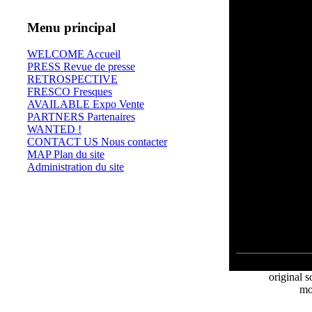
Menu principal
WELCOME Accueil
PRESS Revue de presse
RETROSPECTIVE
FRESCO Fresques
AVAILABLE Expo Vente
PARTNERS Partenaires
WANTED !
CONTACT US Nous contacter
MAP Plan du site
Administration du site
⊄
original s
mo