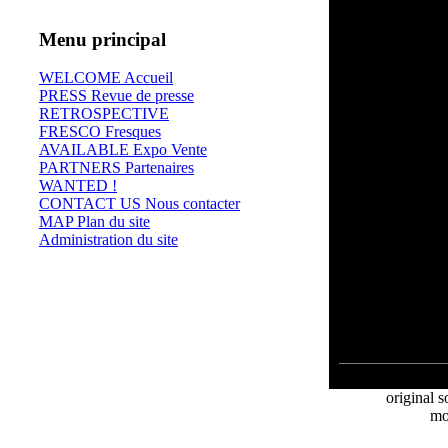
Menu principal
WELCOME Accueil
PRESS Revue de presse
RETROSPECTIVE
FRESCO Fresques
AVAILABLE Expo Vente
PARTNERS Partenaires
WANTED !
CONTACT US Nous contacter
MAP Plan du site
Administration du site
⊄
original s
mo